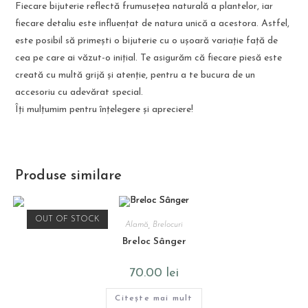
Fiecare bijuterie reflectă frumusețea naturală a plantelor, iar
fiecare detaliu este influențat de natura unică a acestora. Astfel,
este posibil să primești o bijuterie cu o ușoară variație față de
cea pe care ai văzut-o inițial. Te asigurăm că fiecare piesă este
creată cu multă grijă și atenție, pentru a te bucura de un
accesoriu cu adevărat special.
Îți mulțumim pentru înțelegere și apreciere!
Produse similare
OUT OF STOCK
Alamă
,
Brelocuri
Breloc Sânger
70.00
lei
Citește mai mult