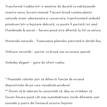
Transformă tradiția într-o amintire de durată cu mărțișoarele
noastre unice, lucrate manual. Fiecare broșă conține plante
naturale atent selecționate și conservate, transformând simbolul
primăverii într-o bijuterie delicată, ce poate fi purtată tot anul.
Handmade & unicat – fiecare piesă este diferită, la fel ca natura.
Materiale naturale – frumusețea plantelor păstrată în detalii fine.
Utilizare versatilă – purtat ca broșă sau accesoriu special.
Ambalaj elegant – gata de oferit cadou.
* Nuanțele culorilor pot să difere în funcție de ecranul
dispozitivului de pe care vizualizați produsul.
** Dorim să îți aducem la cunoștință că, deși ne străduim să
facem fiecare piesă cât mai asemănătoare, micile diferențe sunt
normale și parte din farmecul acestor bijuterii.