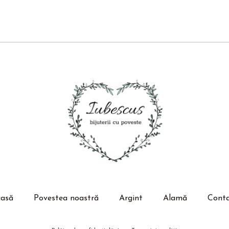
casă
Povestea noastră
Argint
Alamă
Cont