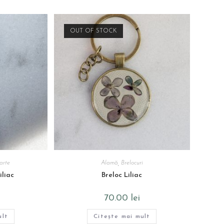
OUT OF STOCK
arte
Alamă
,
Brelocuri
iliac
Breloc Liliac
70.00
lei
ult
Citește mai mult