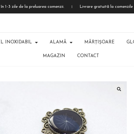
în 1-3 zile de la preluarea comenzii.
Livrare gratuită la comenzile 
L INOXIDABIL
ALAMĂ
MĂRȚIȘOARE
GL
MAGAZIN
CONTACT