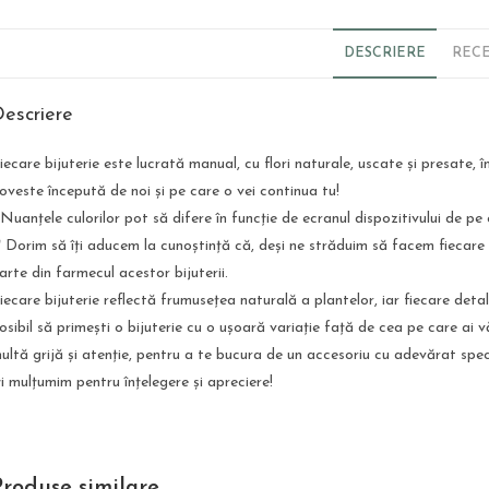
DESCRIERE
RECE
escriere
iecare bijuterie este lucrată manual, cu flori naturale, uscate și presate, î
oveste începută de noi și pe care o vei continua tu!
 Nuanțele culorilor pot să difere în funcție de ecranul dispozitivului de pe 
* Dorim să îți aducem la cunoștință că, deși ne străduim să facem fiecare
arte din farmecul acestor bijuterii.
iecare bijuterie reflectă frumusețea naturală a plantelor, iar fiecare deta
osibil să primești o bijuterie cu o ușoară variație față de cea pe care ai v
ultă grijă și atenție, pentru a te bucura de un accesoriu cu adevărat spec
ți mulțumim pentru înțelegere și apreciere!
Produse similare