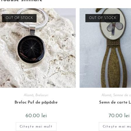
OUT OF STOCK
OUT OF STOCK
Alamă
,
Brelocuri
Alamă
,
Semne de c
Breloc Puf de păpădie
Semn de carte L
60.00
lei
70.00
lei
Citește mai mult
Citește mai m