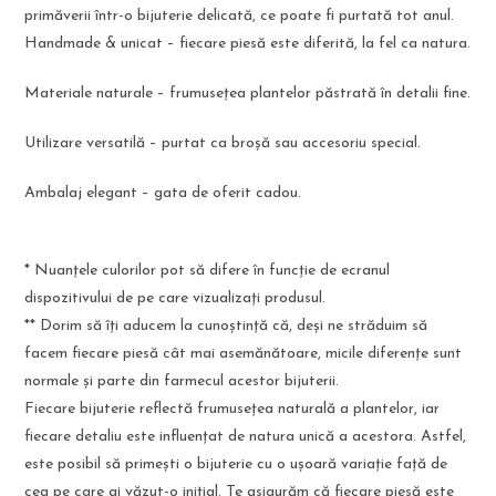
primăverii într-o bijuterie delicată, ce poate fi purtată tot anul.
Handmade & unicat – fiecare piesă este diferită, la fel ca natura.
Materiale naturale – frumusețea plantelor păstrată în detalii fine.
Utilizare versatilă – purtat ca broșă sau accesoriu special.
Ambalaj elegant – gata de oferit cadou.
* Nuanțele culorilor pot să difere în funcție de ecranul
dispozitivului de pe care vizualizați produsul.
** Dorim să îți aducem la cunoștință că, deși ne străduim să
facem fiecare piesă cât mai asemănătoare, micile diferențe sunt
normale și parte din farmecul acestor bijuterii.
Fiecare bijuterie reflectă frumusețea naturală a plantelor, iar
fiecare detaliu este influențat de natura unică a acestora. Astfel,
este posibil să primești o bijuterie cu o ușoară variație față de
cea pe care ai văzut-o inițial. Te asigurăm că fiecare piesă este