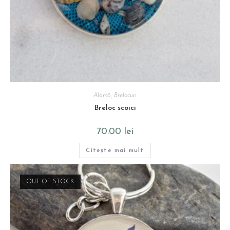
Alamă
,
Brelocuri
Breloc scoici
70.00
lei
Citește mai mult
OUT OF STOCK