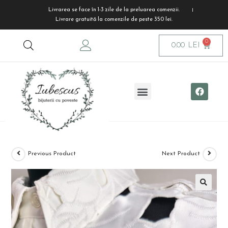
Livrarea se face în 1-3 zile de la preluarea comenzii.
Livrare gratuită la comenzile de peste 350 lei.
0.00
LEI
Previous Product
Next Product
🔍