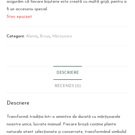
asigurăm că fiecare bijuterie este creată cu multă grijă, pentru a
fi un accesoriu special.
Stoc epuizat
Categorii:
Alamă
,
Broșe
,
Mărțișoare
DESCRIERE
RECENZII (0)
Descriere
Transformă tradiția într-o amintire de durată cu mărțișoarele
noastre unice, lucrate manual. Fiecare broșă conține plante
naturale atent selecționate și conservate, transformând simbolul