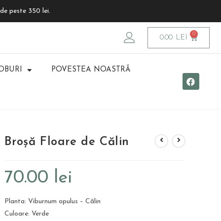
de peste 350 lei.
0.00
LEI
OBURI
POVESTEA NOASTRĂ
Broșă Floare de Călin
70.00
lei
Planta: Viburnum opulus – Călin
Culoare: Verde