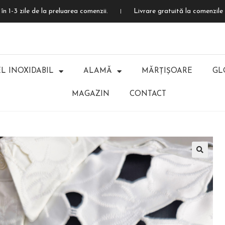
în 1-3 zile de la preluarea comenzii.
Livrare gratuită la comenzile 
L INOXIDABIL
ALAMĂ
MĂRȚIȘOARE
GL
MAGAZIN
CONTACT