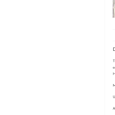
D
T
a
H
M
U
A