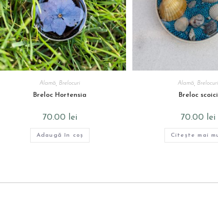
Alamă
,
Brelocuri
Alamă
,
Brelocur
Breloc Hortensia
Breloc scoici
70.00
lei
70.00
lei
Adaugă în coș
Citește mai m