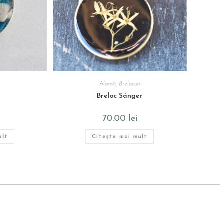
i
Alamă
,
Brelocuri
Breloc Sânger
70.00
lei
ult
Citește mai mult