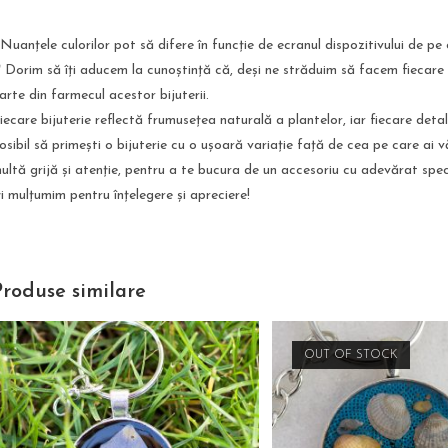
 Nuanțele culorilor pot să difere în funcție de ecranul dispozitivului de pe 
* Dorim să îți aducem la cunoștință că, deși ne străduim să facem fiecare
arte din farmecul acestor bijuterii.
iecare bijuterie reflectă frumusețea naturală a plantelor, iar fiecare deta
osibil să primești o bijuterie cu o ușoară variație față de cea pe care ai v
ultă grijă și atenție, pentru a te bucura de un accesoriu cu adevărat spec
ți mulțumim pentru înțelegere și apreciere!
Produse similare
OUT OF STOCK