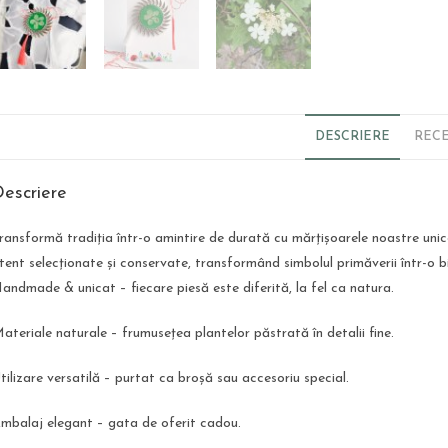
DESCRIERE
RECE
escriere
ransformă tradiția într-o amintire de durată cu mărțișoarele noastre unic
tent selecționate și conservate, transformând simbolul primăverii într-o bi
andmade & unicat – fiecare piesă este diferită, la fel ca natura.
ateriale naturale – frumusețea plantelor păstrată în detalii fine.
tilizare versatilă – purtat ca broșă sau accesoriu special.
mbalaj elegant – gata de oferit cadou.