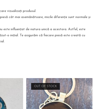
care vizualizați produsul.
 piesă cât mai asemănătoare, micile diferențe sunt normale și
liu este influențat de natura unică a acestora. Astfel, este
ăzut-o inițial. Te asigurăm că fiecare piesă este creată cu
ial.
OUT OF STOCK