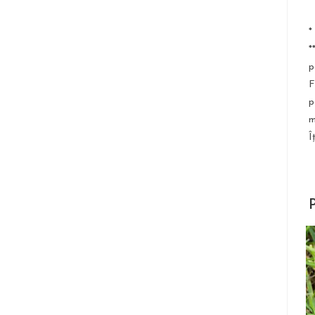
*
*
p
F
p
m
Î