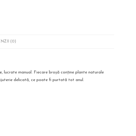
NZII (0)
e, lucrate manual. Fiecare broșă conține plante naturale
juterie delicată, ce poate fi purtată tot anul.