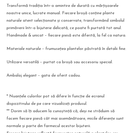
Transformă tradiția într-o amintire de durată cu mărțișoarele
noastre unice, lucrate manual. Fiecare broșă conține plante
naturale atent selecționate și conservate, transformând simbolul
primăverii într-o bijuterie delicată, ce poate fi purtată tot anul.
Handmade & unicat – fiecare piesă este diferită, la fel ca natura.
Materiale naturale – frumusețea plantelor păstrată în detalii fine.
Utilizare versatilă – purtat ca broșă sau accesoriu special.
Ambalaj elegant – gata de oferit cadou.
* Nuanțele culorilor pot să difere în funcție de ecranul
dispozitivului de pe care vizualizați produsul.
** Dorim să îți aducem la cunoștință că, deși ne străduim să
facem fiecare piesă cât mai asemănătoare, micile diferențe sunt
normale și parte din farmecul acestor bijuterii.