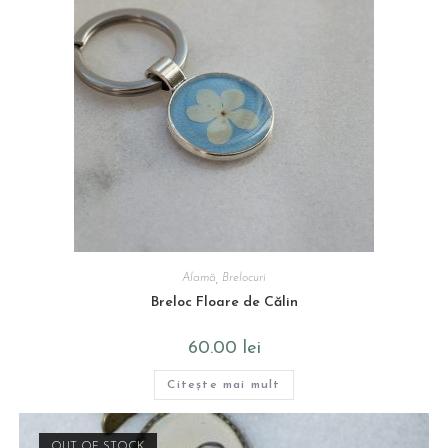
Alamă
,
Brelocuri
Breloc Floare de Călin
60.00
lei
Citește mai mult
OUT OF STOCK