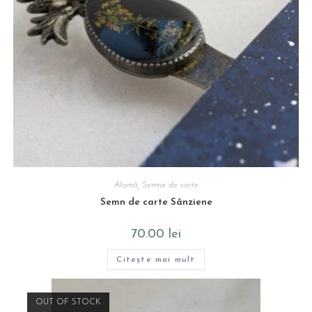
Alamă
,
Semne de carte
Semn de carte Sânziene
70.00
lei
Citește mai mult
OUT OF STOCK