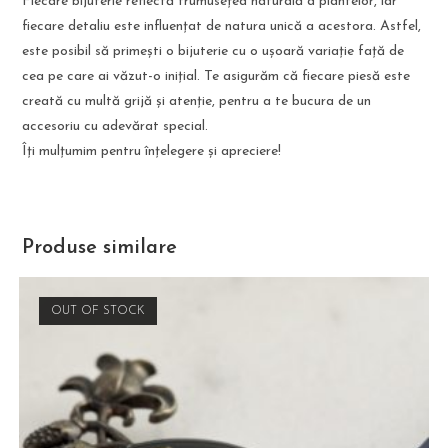
Fiecare bijuterie reflectă frumusețea naturală a plantelor, iar
fiecare detaliu este influențat de natura unică a acestora. Astfel,
este posibil să primești o bijuterie cu o ușoară variație față de
cea pe care ai văzut-o inițial. Te asigurăm că fiecare piesă este
creată cu multă grijă și atenție, pentru a te bucura de un
accesoriu cu adevărat special.
Îți mulțumim pentru înțelegere și apreciere!
Produse similare
OUT OF STOCK