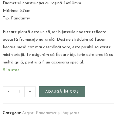
Diametrul construcției cu rășină: 14x10mm
Mărime: 3,7cm
Tip: Pandantiv
Fiecare plantă este unică, iar bijuteriile noastre reflectă
această frumusețe naturală. Deși ne străduim să facem
fiecare piesă cât mai asemănătoare, este posibil să existe
mici variații. Te asigurăm că fiecare bijuterie este creată cu
multă grijă, pentru a fi un accesoriu special.
2 în stoc
-
+
ADAUGĂ ÎN COȘ
Categorii:
Argint
,
Pandantive și lănțișoare