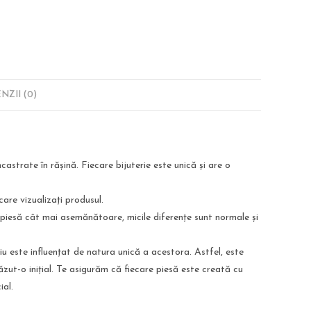
NZII (0)
ncastrate în rășină. Fiecare bijuterie este unică și are o
care vizualizați produsul.
 piesă cât mai asemănătoare, micile diferențe sunt normale și
liu este influențat de natura unică a acestora. Astfel, este
ăzut-o inițial. Te asigurăm că fiecare piesă este creată cu
ial.