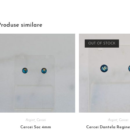
Produse similare
OUT OF STOCK
Argint
,
Cercei
Argint
,
Cercei
Cercei Soc 4mm
Cercei Dantela Regin