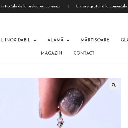
în 1-3 zile de la preluarea comenzii.
Livrare gratuită la comenzile 
L INOXIDABIL
ALAMĂ
MĂRȚIȘOARE
GL
MAGAZIN
CONTACT