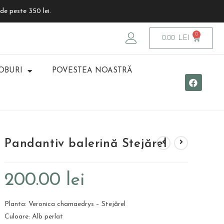
de peste 350 lei.
0.00
LEI
OBURI
POVESTEA NOASTRĂ
Pandantiv balerină Stejărel
200.00
lei
Planta: Veronica chamaedrys – Stejărel
Culoare: Alb perlat