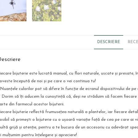
DESCRIERE
RECE
escriere
iecare bijuterie este lucrată manual, cu flori naturale, uscate și presate, î
oveste începută de noi și pe care o vei continua tu!
 Nuanțele culorilor pot să difere în funcție de ecranul dispozitivului de pe 
* Dorim să îți aducem la cunoștință că, deși ne străduim să facem fiecare
arte din farmecul acestor bijuterii.
iecare bijuterie reflectă frumusețea naturală a plantelor, iar fiecare deta
osibil să primești o bijuterie cu o ușoară variație față de cea pe care ai v
ultă grijă și atenție, pentru a te bucura de un accesoriu cu adevărat spec
ți mulțumim pentru înțelegere și apreciere!