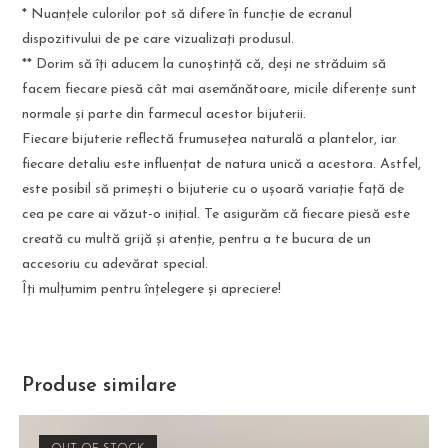
* Nuanțele culorilor pot să difere în funcție de ecranul
dispozitivului de pe care vizualizați produsul.
** Dorim să îți aducem la cunoștință că, deși ne străduim să
facem fiecare piesă cât mai asemănătoare, micile diferențe sunt
normale și parte din farmecul acestor bijuterii.
Fiecare bijuterie reflectă frumusețea naturală a plantelor, iar
fiecare detaliu este influențat de natura unică a acestora. Astfel,
este posibil să primești o bijuterie cu o ușoară variație față de
cea pe care ai văzut-o inițial. Te asigurăm că fiecare piesă este
creată cu multă grijă și atenție, pentru a te bucura de un
accesoriu cu adevărat special.
Îți mulțumim pentru înțelegere și apreciere!
Produse similare