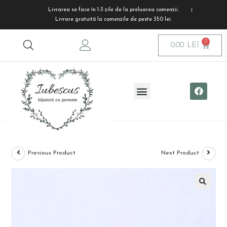
Livrarea se face în 1-3 zile de la preluarea comenzii.
Livrare gratuită la comenzile de peste 350 lei.
0.00
LEI
Previous Product
Next Product