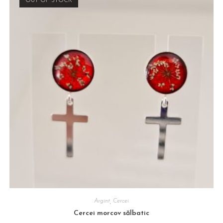
OUT OF STOCK
Argint
,
Cercei
Cercei morcov sălbatic