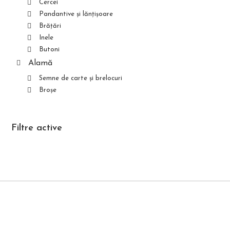
Cercei
Pandantive și lănțișoare
Brățări
Inele
Butoni
Alamă
Semne de carte și brelocuri
Broșe
Filtre active