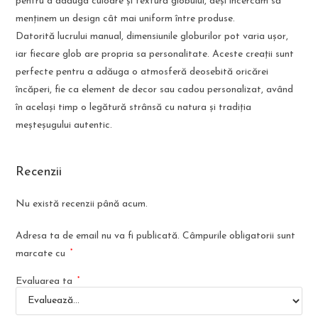
pentru a adăuga culoare și textură globului, deși încercăm să
menținem un design cât mai uniform între produse.
Datorită lucrului manual, dimensiunile globurilor pot varia ușor,
iar fiecare glob are propria sa personalitate. Aceste creații sunt
perfecte pentru a adăuga o atmosferă deosebită oricărei
încăperi, fie ca element de decor sau cadou personalizat, având
în același timp o legătură strânsă cu natura și tradiția
meșteșugului autentic.
Recenzii
Nu există recenzii până acum.
Adresa ta de email nu va fi publicată.
Câmpurile obligatorii sunt
*
marcate cu
*
Evaluarea ta