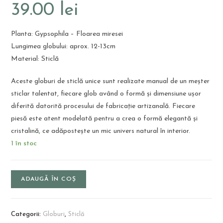
39.00
lei
Planta: Gypsophila – Floarea miresei
Lungimea globului: aprox. 12-13cm
Material: Sticlă
Aceste globuri de sticlă unice sunt realizate manual de un meșter
sticlar talentat, fiecare glob având o formă și dimensiune ușor
diferită datorită procesului de fabricație artizanală. Fiecare
piesă este atent modelată pentru a crea o formă elegantă și
cristalină, ce adăpostește un mic univers natural în interior.
1 în stoc
ADAUGĂ ÎN COȘ
Categorii:
Globuri
,
Sticlă