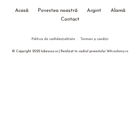
Acasă
Povestea noastră
Argint
Alamă
Contact
Politica de confidențialitate
Termeni și condiții
© Copyright 2022 Iubescus.ro | Realizat în cadrul proiectului
WAcademy.ro