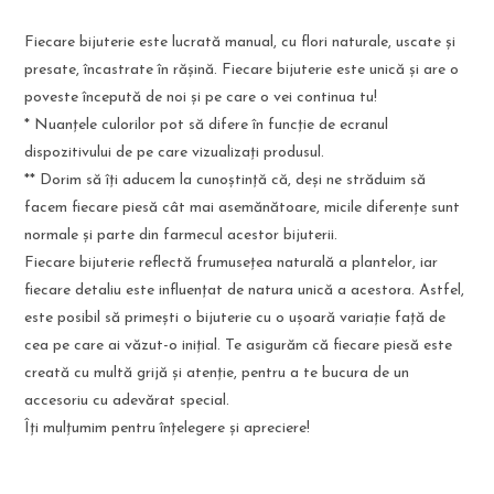
Fiecare bijuterie este lucrată manual, cu flori naturale, uscate și
presate, încastrate în rășină. Fiecare bijuterie este unică și are o
poveste începută de noi și pe care o vei continua tu!
* Nuanțele culorilor pot să difere în funcție de ecranul
dispozitivului de pe care vizualizați produsul.
** Dorim să îți aducem la cunoștință că, deși ne străduim să
facem fiecare piesă cât mai asemănătoare, micile diferențe sunt
normale și parte din farmecul acestor bijuterii.
Fiecare bijuterie reflectă frumusețea naturală a plantelor, iar
fiecare detaliu este influențat de natura unică a acestora. Astfel,
este posibil să primești o bijuterie cu o ușoară variație față de
cea pe care ai văzut-o inițial. Te asigurăm că fiecare piesă este
creată cu multă grijă și atenție, pentru a te bucura de un
accesoriu cu adevărat special.
Îți mulțumim pentru înțelegere și apreciere!