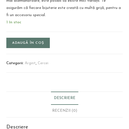
mai asemănătoare, este posibil să existe mici variații. Te
asigurăm că fiecare bijuterie este creată cu multă grijă, pentru a
fi un accesoriu special.
1 în stoc
ADAUGĂ ÎN COȘ
Categorii:
Argint
,
Cercei
DESCRIERE
RECENZII (0)
Descriere