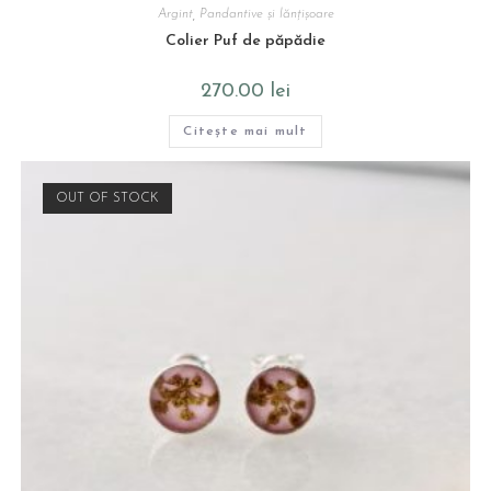
Argint
,
Pandantive și lănțișoare
Colier Puf de păpădie
270.00
lei
Citește mai mult
OUT OF STOCK