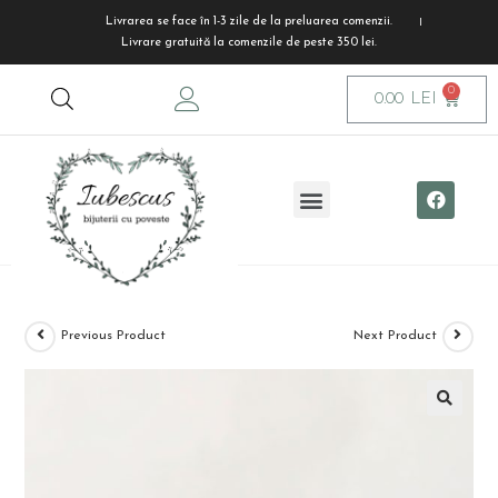
Livrarea se face în 1-3 zile de la preluarea comenzii.
Livrare gratuită la comenzile de peste 350 lei.
0.00
LEI
Previous Product
Next Product