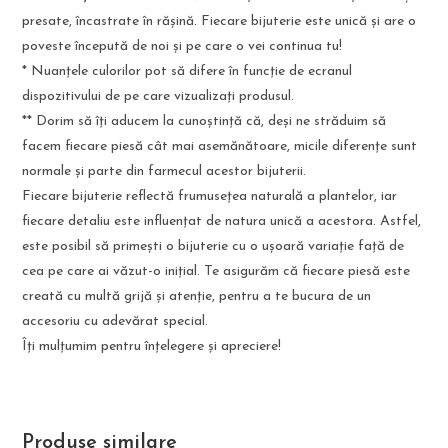
presate, încastrate în rășină. Fiecare bijuterie este unică și are o
poveste începută de noi și pe care o vei continua tu!
* Nuanțele culorilor pot să difere în funcție de ecranul
dispozitivului de pe care vizualizați produsul.
** Dorim să îți aducem la cunoștință că, deși ne străduim să
facem fiecare piesă cât mai asemănătoare, micile diferențe sunt
normale și parte din farmecul acestor bijuterii.
Fiecare bijuterie reflectă frumusețea naturală a plantelor, iar
fiecare detaliu este influențat de natura unică a acestora. Astfel,
este posibil să primești o bijuterie cu o ușoară variație față de
cea pe care ai văzut-o inițial. Te asigurăm că fiecare piesă este
creată cu multă grijă și atenție, pentru a te bucura de un
accesoriu cu adevărat special.
Îți mulțumim pentru înțelegere și apreciere!
Produse similare