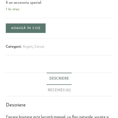
fi un accesoriu special.
1 în stoc
ADAUGĂ ÎN COȘ
Categorii:
Argint
,
Cercei
DESCRIERE
RECENZII (0)
Descriere
Fiecare bijuterie este lucrată manual, cu flori naturale, uscate și