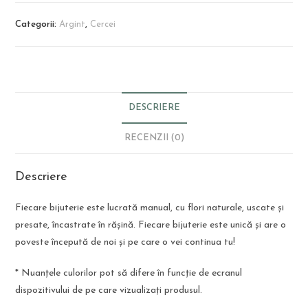
Categorii:
Argint
,
Cercei
DESCRIERE
RECENZII (0)
Descriere
Fiecare bijuterie este lucrată manual, cu flori naturale, uscate și
presate, încastrate în rășină. Fiecare bijuterie este unică și are o
poveste începută de noi și pe care o vei continua tu!
*
Nuanțele culorilor pot să difere în funcție de ecranul
dispozitivului de pe care vizualizați produsul.