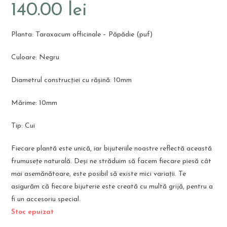
140.00
lei
Planta: Taraxacum officinale – Păpădie (puf)
Culoare: Negru
Diametrul construcției cu rășină: 10mm
Mărime: 10mm
Tip: Cui
Fiecare plantă este unică, iar bijuteriile noastre reflectă această
frumusețe naturală. Deși ne străduim să facem fiecare piesă cât
mai asemănătoare, este posibil să existe mici variații. Te
asigurăm că fiecare bijuterie este creată cu multă grijă, pentru a
fi un accesoriu special.
Stoc epuizat