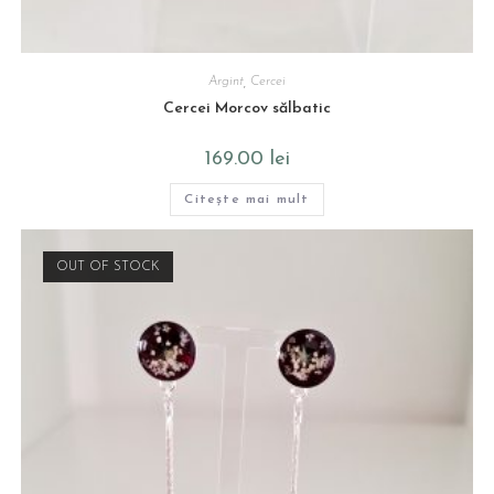
Argint
,
Cercei
Cercei Morcov sălbatic
169.00
lei
Citește mai mult
OUT OF STOCK