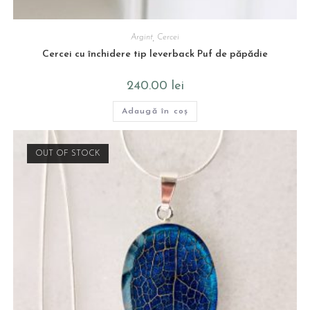
Argint
,
Cercei
Cercei cu închidere tip leverback Puf de păpădie
240.00
lei
Adaugă în coș
OUT OF STOCK