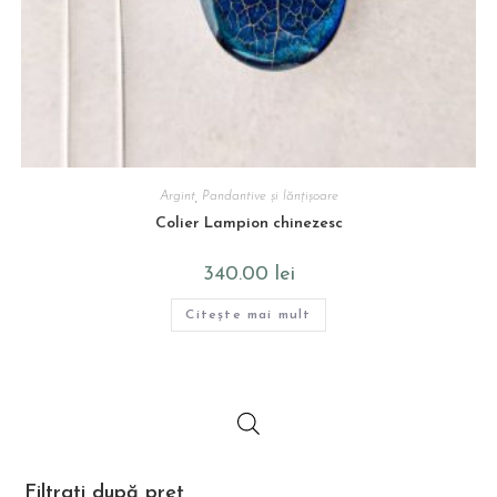
Argint
,
Pandantive și lănțișoare
Colier Lampion chinezesc
340.00
lei
Citește mai mult
Filtrați după preț