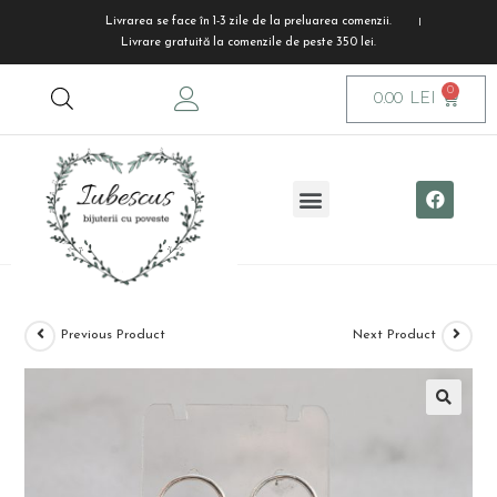
Livrarea se face în 1-3 zile de la preluarea comenzii.
Livrare gratuită la comenzile de peste 350 lei.
0.00
LEI
Previous Product
Next Product
🔍