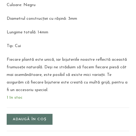
Culoare: Negru
Diametrul construcției cu rășină: 3mm
Lungime totală: 14mm
Tip: Cui
Fiecare plantă este unică, iar bijuteriile noastre reflectă această
frumusețe naturală. Deși ne străduim să facem fiecare piesă cât
mai asemănătoare, este posibil să existe mici variații. Te
asigurăm că fiecare bijuterie este creată cu multă grijă, pentru a
fi un accesoriu special.
1 în stoc
ADAUGĂ ÎN COȘ