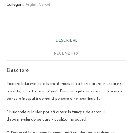
Categorii:
Argint
,
Cercei
DESCRIERE
RECENZII (0)
Descriere
Fiecare bijuterie este lucrată manual, cu flori naturale, uscate și
presate, încastrate în rășină. Fiecare bijuterie este unică și are o
poveste începută de noi și pe care o vei continua tu!
*
Nuanțele culorilor pot să difere în funcție de ecranul
dispozitivului de pe care vizualizați produsul.
**
Dorim să îți aducem la cunoștință că, deși ne străduim să