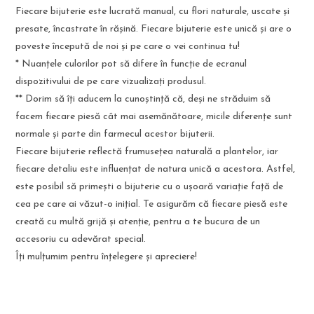
Fiecare bijuterie este lucrată manual, cu flori naturale, uscate și
presate, încastrate în rășină. Fiecare bijuterie este unică și are o
poveste începută de noi și pe care o vei continua tu!
* Nuanțele culorilor pot să difere în funcție de ecranul
dispozitivului de pe care vizualizați produsul.
** Dorim să îți aducem la cunoștință că, deși ne străduim să
facem fiecare piesă cât mai asemănătoare, micile diferențe sunt
normale și parte din farmecul acestor bijuterii.
Fiecare bijuterie reflectă frumusețea naturală a plantelor, iar
fiecare detaliu este influențat de natura unică a acestora. Astfel,
este posibil să primești o bijuterie cu o ușoară variație față de
cea pe care ai văzut-o inițial. Te asigurăm că fiecare piesă este
creată cu multă grijă și atenție, pentru a te bucura de un
accesoriu cu adevărat special.
Îți mulțumim pentru înțelegere și apreciere!