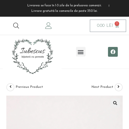
Livrarea se face în 1-3 zile de la preluarea comenzii.
Livrare gratuită la comenzile de peste 350 lei.
0.00
LEI
Previous Product
Next Product