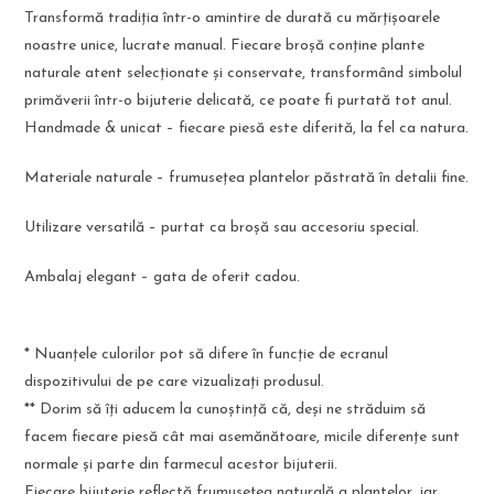
Transformă tradiția într-o amintire de durată cu mărțișoarele
noastre unice, lucrate manual. Fiecare broșă conține plante
naturale atent selecționate și conservate, transformând simbolul
primăverii într-o bijuterie delicată, ce poate fi purtată tot anul.
Handmade & unicat – fiecare piesă este diferită, la fel ca natura.
Materiale naturale – frumusețea plantelor păstrată în detalii fine.
Utilizare versatilă – purtat ca broșă sau accesoriu special.
Ambalaj elegant – gata de oferit cadou.
* Nuanțele culorilor pot să difere în funcție de ecranul
dispozitivului de pe care vizualizați produsul.
** Dorim să îți aducem la cunoștință că, deși ne străduim să
facem fiecare piesă cât mai asemănătoare, micile diferențe sunt
normale și parte din farmecul acestor bijuterii.
Fiecare bijuterie reflectă frumusețea naturală a plantelor, iar