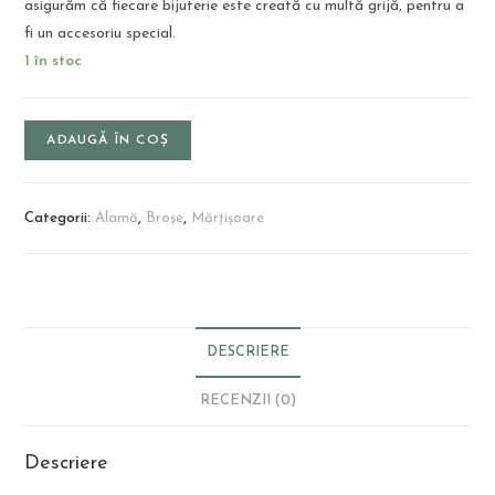
asigurăm că fiecare bijuterie este creată cu multă grijă, pentru a
fi un accesoriu special.
1 în stoc
ADAUGĂ ÎN COȘ
Categorii:
Alamă
,
Broșe
,
Mărțișoare
DESCRIERE
RECENZII (0)
Descriere