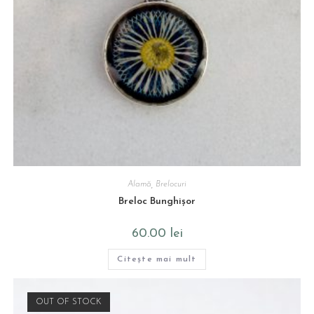
Alamă
,
Brelocuri
Breloc Bunghișor
60.00
lei
Citește mai mult
OUT OF STOCK