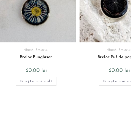
Alamă
,
Brelocuri
Alamă
,
Brelocur
Breloc Bunghișor
Breloc Puf de pă
60.00
lei
60.00
lei
Citește mai mult
Citește mai m