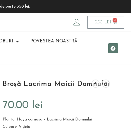
de peste 350 lei.
0.00
LEI
OBURI
POVESTEA NOASTRĂ
Broșă Lacrima Maicii Domnului
70.00
lei
Planta: Hoya carnosa – Lacrima Maicii Domnului
Culoare: Vișiniu