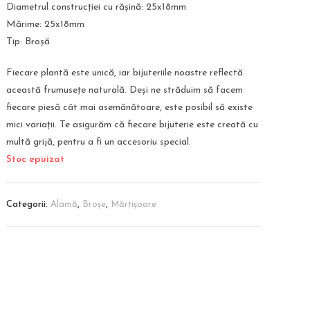
Diametrul construcției cu rășină: 25x18mm
Mărime: 25x18mm
Tip: Broșă
Fiecare plantă este unică, iar bijuteriile noastre reflectă
această frumusețe naturală. Deși ne străduim să facem
fiecare piesă cât mai asemănătoare, este posibil să existe
mici variații. Te asigurăm că fiecare bijuterie este creată cu
multă grijă, pentru a fi un accesoriu special.
Stoc epuizat
Categorii:
Alamă
,
Broșe
,
Mărțișoare