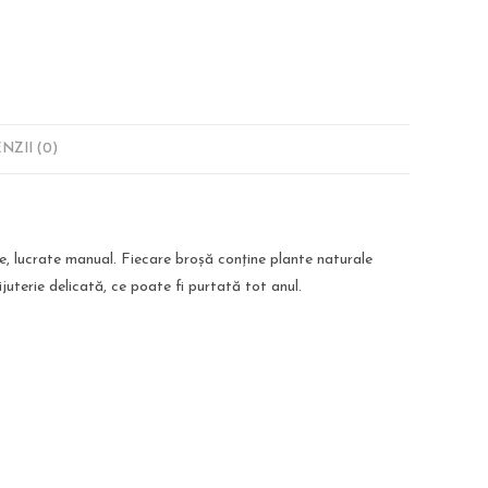
NZII (0)
e, lucrate manual. Fiecare broșă conține plante naturale
juterie delicată, ce poate fi purtată tot anul.