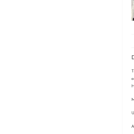
D
T
a
H
M
U
A