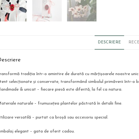
DESCRIERE
RECE
escriere
ransformă tradiția într-o amintire de durată cu mărțișoarele noastre unic
tent selecționate și conservate, transformând simbolul primăverii într-o bi
andmade & unicat – fiecare piesă este diferită, la fel ca natura.
ateriale naturale – frumusețea plantelor păstrată în detalii fine.
tilizare versatilă – purtat ca broșă sau accesoriu special.
mbalaj elegant – gata de oferit cadou.