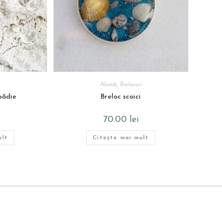
i
Alamă
,
Brelocuri
pădie
Breloc scoici
70.00
lei
ult
Citește mai mult