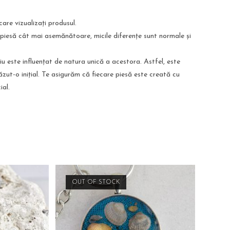
care vizualizați produsul.
 piesă cât mai asemănătoare, micile diferențe sunt normale și
liu este influențat de natura unică a acestora. Astfel, este
ăzut-o inițial. Te asigurăm că fiecare piesă este creată cu
ial.
OUT OF STOCK