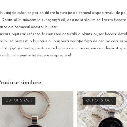
 Nuanțele culorilor pot să difere în funcție de ecranul dispozitivului de pe 
* Dorim să îți aducem la cunoștință că, deși ne străduim să facem fiecare
arte din farmecul acestor bijuterii.
iecare bijuterie reflectă frumusețea naturală a plantelor, iar fiecare deta
osibil să primești o bijuterie cu o ușoară variație față de cea pe care ai v
ultă grijă și atenție, pentru a te bucura de un accesoriu cu adevărat spec
ți mulțumim pentru înțelegere și apreciere!
Produse similare
OUT OF STOCK
OUT OF STOCK