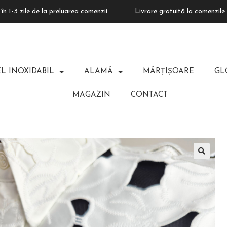
în 1-3 zile de la preluarea comenzii.
Livrare gratuită la comenzile 
L INOXIDABIL
ALAMĂ
MĂRȚIȘOARE
GL
MAGAZIN
CONTACT