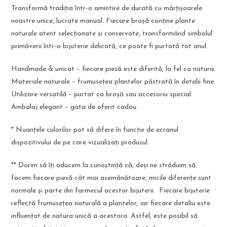
Transformă tradiția într-o amintire de durată cu mărțișoarele
noastre unice, lucrate manual. Fiecare broșă conține plante
naturale atent selecționate și conservate, transformând simbolul
primăverii într-o bijuterie delicată, ce poate fi purtată tot anul.
Handmade & unicat – fiecare piesă este diferită, la fel ca natura.
Materiale naturale – frumusețea plantelor păstrată în detalii fine.
Utilizare versatilă – purtat ca broșă sau accesoriu special.
Ambalaj elegant – gata de oferit cadou.
* Nuanțele culorilor pot să difere în funcție de ecranul
dispozitivului de pe care vizualizați produsul.
** Dorim să îți aducem la cunoștință că, deși ne străduim să
facem fiecare piesă cât mai asemănătoare, micile diferențe sunt
normale și parte din farmecul acestor bijuterii. Fiecare bijuterie
reflectă frumusețea naturală a plantelor, iar fiecare detaliu este
influențat de natura unică a acestora. Astfel, este posibil să