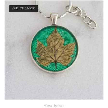
OUT OF STOCK
Alamă
,
Brelocuri