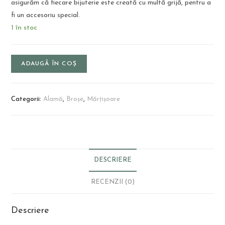
asigurăm că fiecare bijuterie este creată cu multă grijă, pentru a
fi un accesoriu special.
1 în stoc
ADAUGĂ ÎN COȘ
Categorii:
Alamă
,
Broșe
,
Mărțișoare
DESCRIERE
RECENZII (0)
Descriere