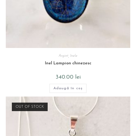
Argint
,
Inele
Inel Lampion chinezesc
340.00
lei
Adaugă în coș
OUT OF STOCK