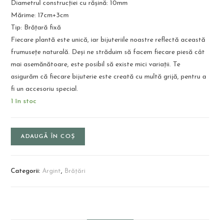
Diametrul construcției cu rășină: 10mm
Mărime: 17cm+3cm
Tip: Brățară fixă
Fiecare plantă este unică, iar bijuteriile noastre reflectă această
frumusețe naturală. Deși ne străduim să facem fiecare piesă cât
mai asemănătoare, este posibil să existe mici variații. Te
asigurăm că fiecare bijuterie este creată cu multă grijă, pentru a
fi un accesoriu special.
1 în stoc
ADAUGĂ ÎN COȘ
Categorii:
Argint
,
Brățări