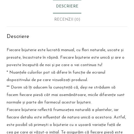
DESCRIERE
RECENZII (0)
Descriere
Fiecare bijuterie este lucrată manual, cu flori naturale, uscate și
presate, încastrate în rășină. Fiecare bijuterie este unică și are o
poveste începută de noi și pe care o vei continua tu!
* Nuanțele culorilor pot să difere în funcție de ecranul
dispozitivului de pe care vizualizați produsul.
** Dorim să îți aducem la cunoștință că, deși ne străduim să
facem fiecare piesă cât mai asemănătoare, micile diferențe sunt
normale și parte din farmecul acestor bijuterii.
Fiecare bijuterie reflectă frumusețea naturală a plantelor, iar
fiecare detaliu este influențat de natura unică a acestora. Astfel,
este posibil să primești o bijuterie cu o ușoară variație față de
cea pe care ai văzut-o inițial. Te asigurăm că fiecare piesă este