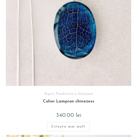
Argint
,
Pandantive și lănțișoare
Colier Lampion chinezesc
340.00
lei
Citește mai mult